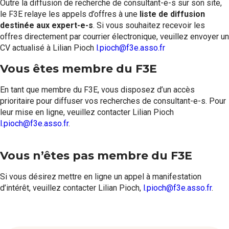
Outre la diffusion de recherche de consultant-e-s sur son site,
Formations
le F3E relaye les appels d’offres à une
liste de diffusion
destinée aux expert-e-s
. Si vous souhaitez recevoir les
Communautés de pratique
offres directement par courrier électronique, veuillez envoyer un
CV actualisé à Lilian Pioch
l.pioch@f3e.asso.fr
Expérimentations
Vous êtes membre du F3E
Évènements
En tant que membre du F3E, vous disposez d’un accès
prioritaire pour diffuser vos recherches de consultant-e-s. Pour
leur mise en ligne, veuillez contacter Lilian Pioch
Parcours membre
l.pioch@f3e.asso.fr
.
Vous n’êtes pas membre du F3E
Si vous désirez mettre en ligne un appel à manifestation
d’intérêt, veuillez contacter Lilian Pioch,
l.pioch@f3e.asso.fr
.