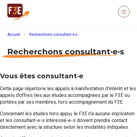
Aller au contenu principal
Panneau de gestion des cookies
Menu
Retour à la page d'accueil
Accueil
Recherchons consultant·e·s
Recherche sur le site
Recher
Recherchons consultant·e·s
Nous connaître
Actualités
Ressources
Click’Études
Vous êtes consultant·e
Je m’informe
Cette page répertorie les appels à manifestation d’intérêt et les
appels d’offres liés aux études accompagnées par le F3E ou
portées par ses membres, hors accompagnement du F3E.
Méthodologies
Concernant les études hors appui, le F3E n’a aucune implication
et les consultant-e-s intéressé-e-s doivent prendre contact
Études
directement avec la structure selon les modalités indiquées.