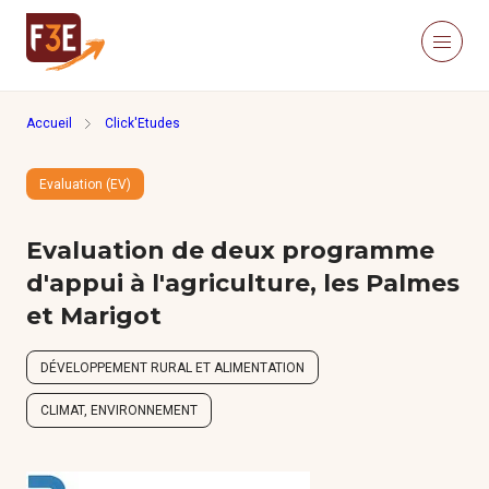
Aller au contenu principal
Panneau de gestion des cookies
Menu
Retour à la page d'accueil
Accueil
Click'Etudes
Recherche sur le site
Recher
Evaluation (EV)
Nous connaître
Actualités
Evaluation de deux programme
Ressources
Click’Études
d'appui à l'agriculture, les Palmes
Je m’informe
et Marigot
DÉVELOPPEMENT RURAL ET ALIMENTATION
Méthodologies
CLIMAT, ENVIRONNEMENT
Études