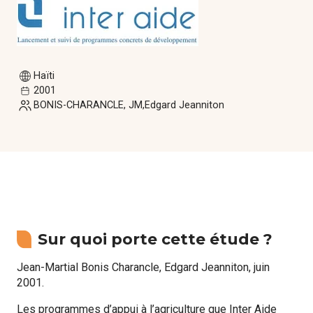
Formations
Communautés de pratique
Haïti
Expérimentations
2001
BONIS-CHARANCLE, JM
Edgard Jeanniton
Évènements
Parcours membre
Sur quoi porte cette étude ?
Jean-Martial Bonis Charancle, Edgard Jeanniton, juin
2001.
Les programmes d’appui à l’agriculture que Inter Aide