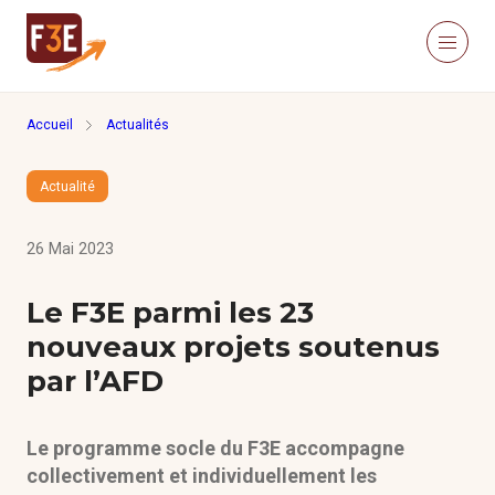
Aller au contenu principal
Panneau de gestion des cookies
Menu
Retour à la page d'accueil
Accueil
Actualités
Recherche sur le site
Recher
Actualité
Nous connaître
Actualités
26 Mai 2023
Ressources
Click’Études
Le F3E parmi les 23
Je m’informe
nouveaux projets soutenus
par l’AFD
Méthodologies
Le programme socle du F3E accompagne
Études
collectivement et individuellement les