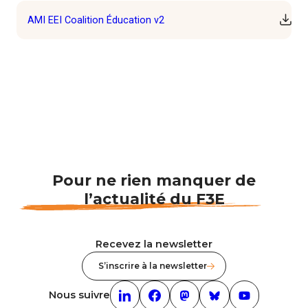
AMI EEI Coalition Éducation v2
Téléc
Pour ne rien manquer de
l’actualité du F3E
Recevez la newsletter
S’inscrire à la newsletter
Nous suivre
Linkedin (nouvelle fenêtre)
Facebook (nouvelle fenêtre)
mastodon (nouvelle fenêt
Bluesky (nouvelle f
Youtube (nouv