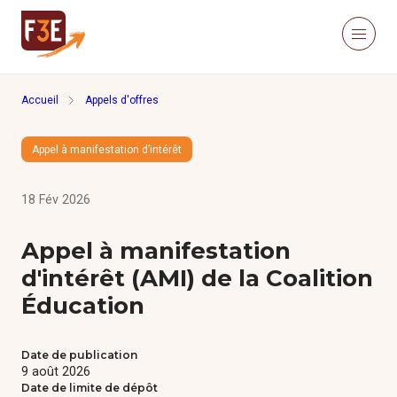
Aller au contenu principal
Panneau de gestion des cookies
Menu
Retour à la page d'accueil
Accueil
Appels d'offres
Recherche sur le site
Recher
Appel à manifestation d’intérêt
Nous connaître
Actualités
18 Fév 2026
Ressources
Click’Études
Appel à manifestation
Je m’informe
d'intérêt (AMI) de la Coalition
Éducation
Méthodologies
Date de publication
Études
9 août 2026
Date de limite de dépôt