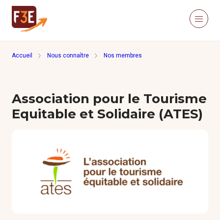
Aller au contenu principal
Panneau de gestion des cookies
Menu
Retour à la page d'accueil
Accueil
Nous connaître
Nos membres
Recherche sur le site
Recher
Association pour le Tourisme
Nous connaître
Actualités
Equitable et Solidaire (ATES)
Ressources
Click’Études
Je m’informe
Méthodologies
Études