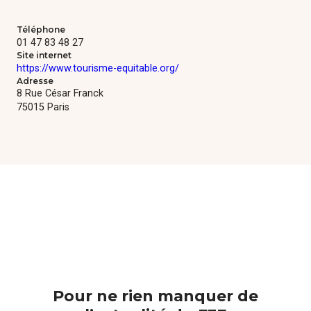
Formations
Téléphone
01 47 83 48 27
Communautés de pratique
Site internet
https://www.tourisme-equitable.org/
Adresse
Expérimentations
8 Rue César Franck
75015 Paris
Évènements
Parcours membre
Pour ne rien manquer de