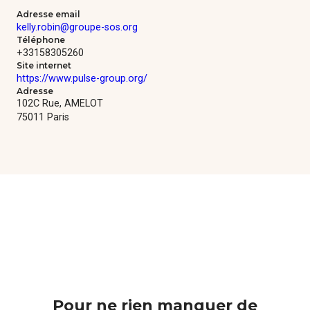
Formations
Adresse email
kelly.robin@groupe-sos.org
Téléphone
Communautés de pratique
+33158305260
Site internet
https://www.pulse-group.org/
Expérimentations
Adresse
102C Rue, AMELOT
75011 Paris
Évènements
Parcours membre
Pour ne rien manquer de