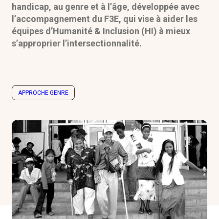
handicap, au genre et à l’âge, développée avec
Formations
l’accompagnement du F3E, qui vise à aider les
équipes d’Humanité & Inclusion (HI) à mieux
Communautés de pratique
s’approprier l’intersectionnalité.
Expérimentations
Évènements
APPROCHE GENRE
Parcours membre