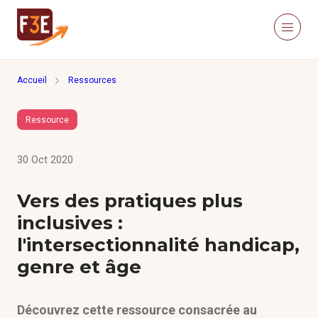
Aller au contenu principal
Panneau de gestion des cookies
Menu
Retour à la page d'accueil
Accueil
Ressources
Recherche sur le site
Recher
Ressource
Nous connaître
Actualités
30 Oct 2020
Ressources
Click’Études
Vers des pratiques plus
Je m’informe
inclusives :
l'intersectionnalité handicap,
Méthodologies
genre et âge
Études
Découvrez cette ressource consacrée au