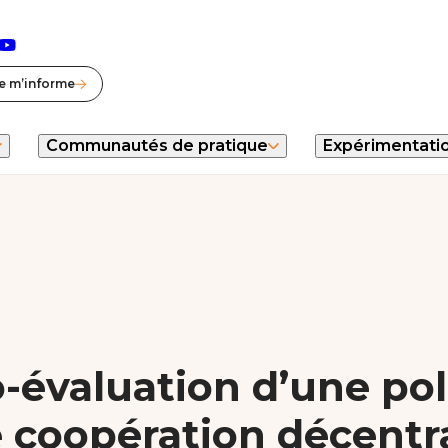
lle fenêtre)
nouvelle fenêtre)
n (nouvelle fenêtre)
esky (nouvelle fenêtre)
Youtube (nouvelle fenêtre)
e m’informe
Communautés de pratique
Expérimentati
o-évaluation d’une pol
 coopération décentra