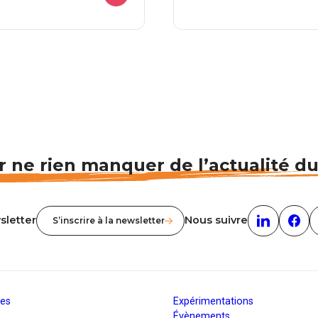
 ne rien manquer de l’actualité d
sletter
Nous suivre
S’inscrire à la newsletter
Linkedin (n
Face
ies
Expérimentations
Évènements