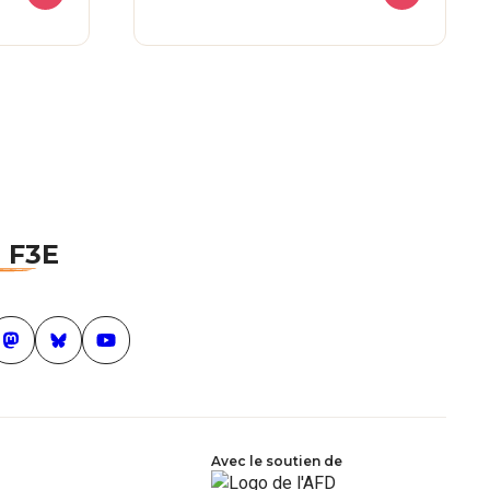
u F3E
ouvelle fenêtre)
book (nouvelle fenêtre)
mastodon (nouvelle fenêtre)
Bluesky (nouvelle fenêtre)
Youtube (nouvelle fenêtre)
Avec le soutien de