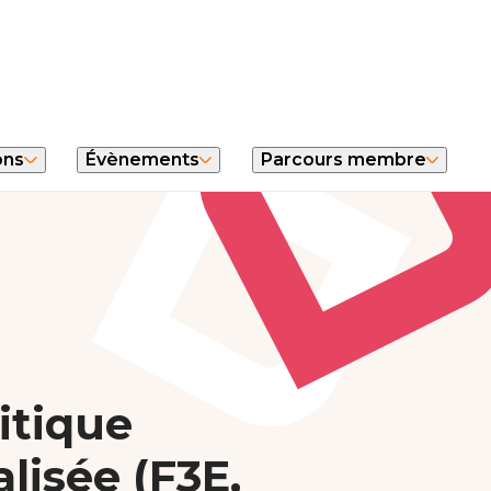
ons
Évènements
Parcours membre
itique
lisée (F3E,