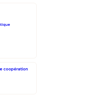
atique
rger le document
une coopération