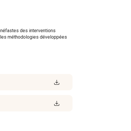
t néfastes des interventions
s les méthodologies développées
Télécharger le document
Télécharger le document