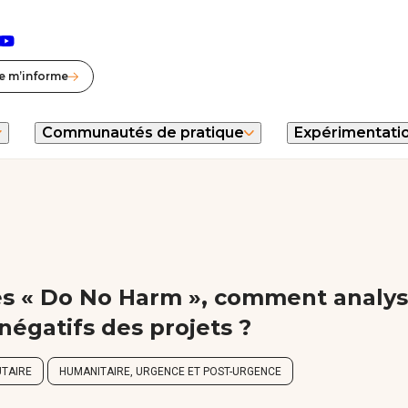
lle fenêtre)
nouvelle fenêtre)
n (nouvelle fenêtre)
esky (nouvelle fenêtre)
Youtube (nouvelle fenêtre)
e m’informe
Communautés de pratique
Expérimentati
s « Do No Harm », comment analys
 négatifs des projets ?
TAIRE
HUMANITAIRE, URGENCE ET POST-URGENCE