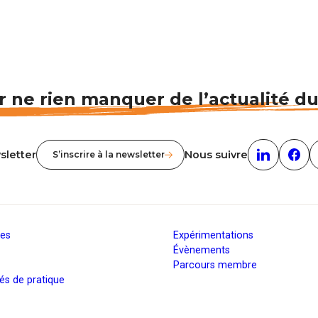
 ne rien manquer de l’actualité d
sletter
Nous suivre
S’inscrire à la newsletter
Linkedin (n
Face
ies
Expérimentations
Évènements
Parcours membre
s de pratique