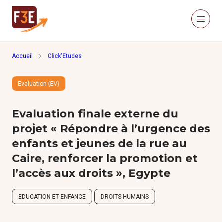
Aller au contenu principal
Panneau de gestion des cookies
Menu
Retour à la page d'accueil
Accueil
Click'Etudes
Recherche sur le site
Recher
Evaluation (EV)
Nous connaître
Actualités
Evaluation finale externe du
Ressources
Click’Études
projet « Répondre à l’urgence des
Je m’informe
enfants et jeunes de la rue au
Caire, renforcer la promotion et
l’accès aux droits », Egypte
Méthodologies
EDUCATION ET ENFANCE
DROITS HUMAINS
Études