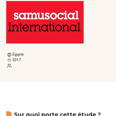
Formations
Communautés de pratique
Expérimentations
Évènements
Égypte
Parcours membre
2017
Sur quoi porte cette étude ?