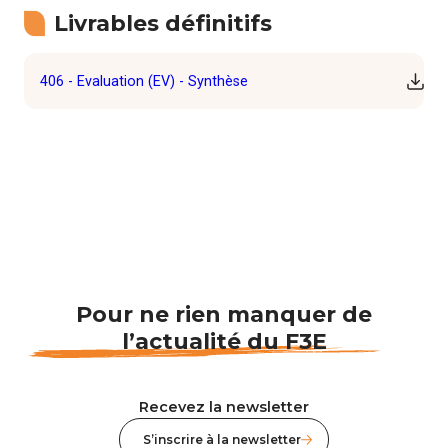
Livrables définitifs
406 - Evaluation (EV) - Synthèse
Téléc
Pour ne rien manquer de
l’actualité du F3E
Recevez la newsletter
S’inscrire à la newsletter