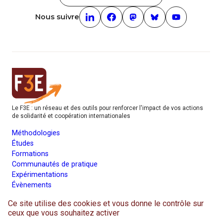
Nous suivre
Linkedin (nouvelle fenêtre)
Facebook (nouvelle fenêtre)
mastodon (nouvelle fenêt
Bluesky (nouvelle f
Youtube (nouv
Le F3E : un réseau et des outils pour renforcer l'impact de vos actions
de solidarité et coopération internationales
Méthodologies
Études
Formations
Communautés de pratique
Expérimentations
Évènements
Parcours membre
Ce site utilise des cookies et vous donne le contrôle sur
Avec le soutien de
ceux que vous souhaitez activer
Ministère de Af