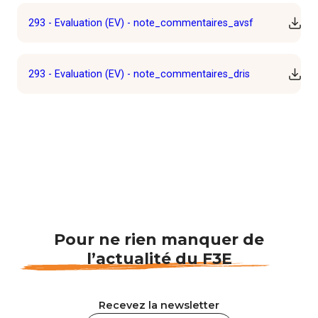
293 - Evaluation (EV) - note_commentaires_avsf
Téléc
293 - Evaluation (EV) - note_commentaires_dris
Téléc
Pour ne rien manquer de
l’actualité du F3E
Recevez la newsletter