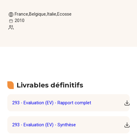
Formations
France
Belgique
Italie
Ecosse
Communautés de pratique
2010
Expérimentations
Évènements
Parcours membre
Livrables définitifs
293 - Evaluation (EV) - Rapport complet
Téléc
293 - Evaluation (EV) - Synthèse
Téléc