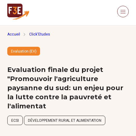
Aller au contenu principal
Panneau de gestion des cookies
Menu
Retour à la page d'accueil
Accueil
Click'Etudes
Recherche sur le site
Recher
Evaluation (EV)
Nous connaître
Actualités
Evaluation finale du projet
Ressources
Click’Études
"Promouvoir l'agriculture
Je m’informe
paysanne du sud: un enjeu pour
la lutte contre la pauvreté et
l'alimentat
Méthodologies
ECSI
DÉVELOPPEMENT RURAL ET ALIMENTATION
Études