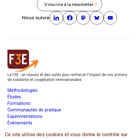
S’inscrire à la newsletter
Nous suivre
Linkedin (nouvelle fenêtre)
Facebook (nouvelle fenêtre)
mastodon (nouvelle fenêt
Bluesky (nouvelle f
Youtube (nouv
Le F3E : un réseau et des outils pour renforcer l'impact de vos actions
de solidarité et coopération internationales
Méthodologies
Études
Formations
Communautés de pratique
Expérimentations
Évènements
Parcours membre
Ce site utilise des cookies et vous donne le contrôle sur
Avec le soutien de