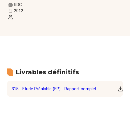
Formations
RDC
2012
Communautés de pratique
Expérimentations
Évènements
Parcours membre
Livrables définitifs
315 - Etude Préalable (EP) - Rapport complet
Téléc