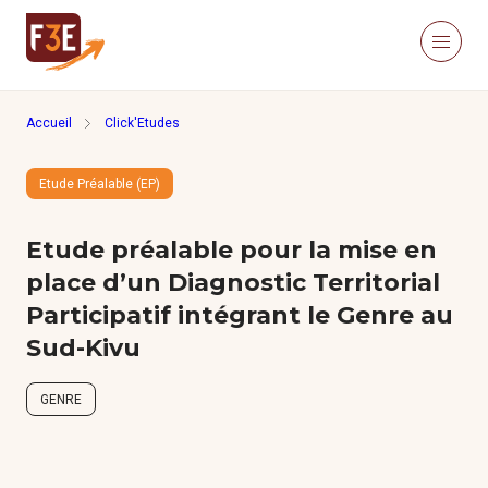
Aller au contenu principal
Panneau de gestion des cookies
Menu
Retour à la page d'accueil
Accueil
Click'Etudes
Recherche sur le site
Recher
Etude Préalable (EP)
Nous connaître
Actualités
Etude préalable pour la mise en
Ressources
Click’Études
place d’un Diagnostic Territorial
Je m’informe
Participatif intégrant le Genre au
Sud-Kivu
Méthodologies
GENRE
Études