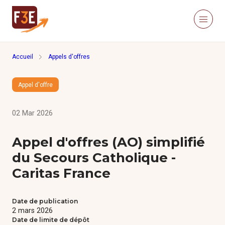
Aller au contenu principal
Panneau de gestion des cookies
Menu
Retour à la page d'accueil
Accueil
Appels d'offres
Recherche sur le site
Recher
Appel d'offre
Nous connaître
Actualités
02 Mar 2026
Ressources
Click’Études
Appel d'offres (AO) simplifié
Je m’informe
du Secours Catholique -
Caritas France
Méthodologies
Date de publication
Études
2 mars 2026
Date de limite de dépôt