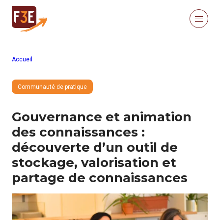
Aller au contenu principal
Panneau de gestion des cookies
Menu
Retour à la page d'accueil
Recherche sur le site
Accueil
Recher
Communauté de pratique
Nous connaître
Actualités
Gouvernance et animation
Ressources
Click’Études
des connaissances :
Je m’informe
découverte d’un outil de
stockage, valorisation et
partage de connaissances
Méthodologies
Études